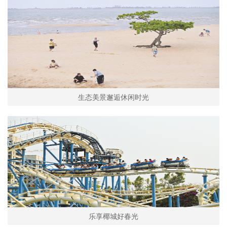
生态美景邂逅休闲时光
乐享椰城好春光