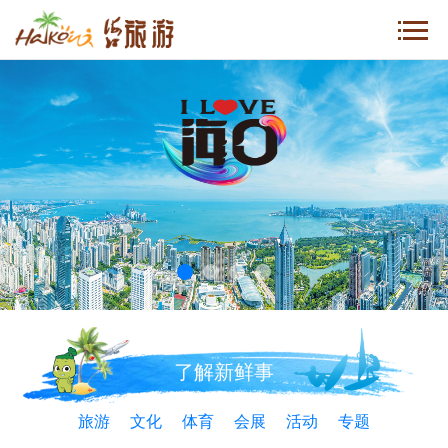
了解新鲜事
旅游
文化
体育
会展
活动
专题