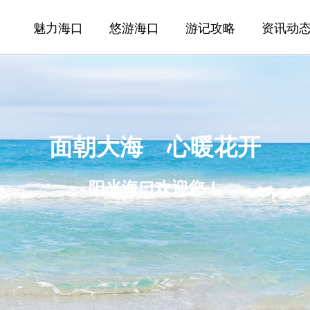
魅力海口
悠游海口
游记攻略
资讯动
面朝大海 心暖花开
阳光海口欢迎您！