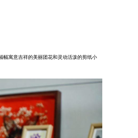
幅幅寓意吉祥的美丽团花和灵动活泼的剪纸小