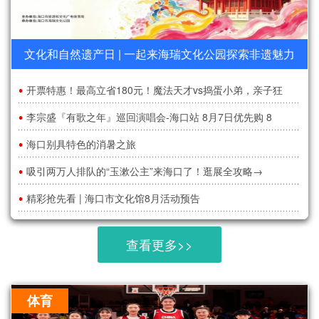
文化和自然遗产日 | 一起来海瑞文化公园探索非遗魅力
开票特惠！最高立省180元！魔法天才vs捣蛋小弟，亲子狂
李宗盛『有歌之年』巡回演唱会-海口站 8月7日优先购 8
海口别具特色的消暑之旅
吸引两万人排队的“玉漱公主”来海口了！逛展全攻略→
精彩抢先看 | 海口市文化馆8月活动预告
查看更多>>
体育