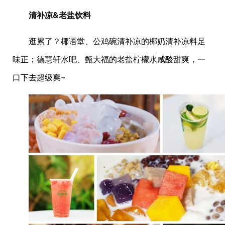
清补凉&老盐饮料
逛累了？椰语堂、公鸡碗清补凉的椰奶清补凉料足
味正；德慧轩水吧、甄大福的老盐柠檬水咸酸甜爽，一
口下去超级爽~