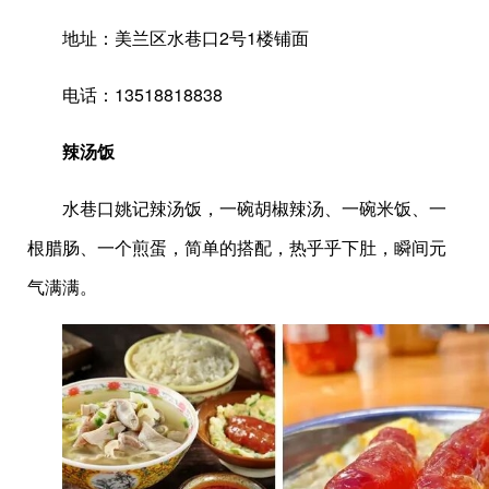
地址：美兰区水巷口2号1楼铺面
电话：13518818838
辣汤饭
水巷口姚记辣汤饭，一碗胡椒辣汤、一碗米饭、一
根腊肠、一个煎蛋，简单的搭配，热乎乎下肚，瞬间元
气满满。