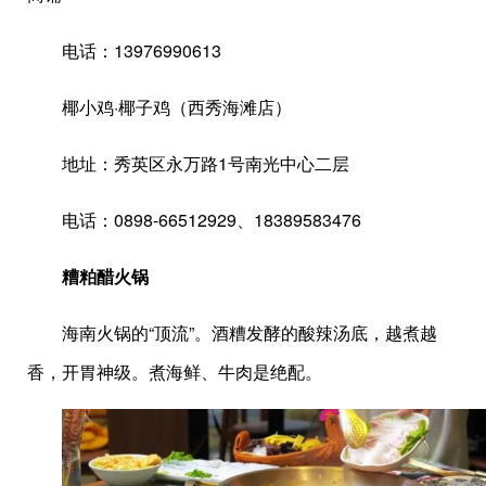
电话：13976990613
椰小鸡·椰子鸡（西秀海滩店）
地址：秀英区永万路1号南光中心二层
电话：0898-66512929、18389583476
糟粕醋火锅
海南火锅的“顶流”。酒糟发酵的酸辣汤底，越煮越
香，开胃神级。煮海鲜、牛肉是绝配。