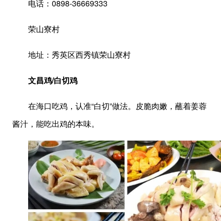
电话：0898-36669333
荣山寮村
地址：秀英区西秀镇荣山寮村
文昌鸡/白切鸡
在海口吃鸡，认准“白切”做法。皮脆肉嫩，蘸着姜蓉
酱汁，能吃出鸡的本味。