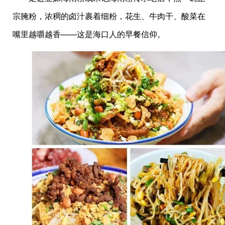
宗腌粉，浓稠的卤汁裹着细粉，花生、牛肉干、酸菜在
嘴里越嚼越香——这是海口人的早餐信仰。