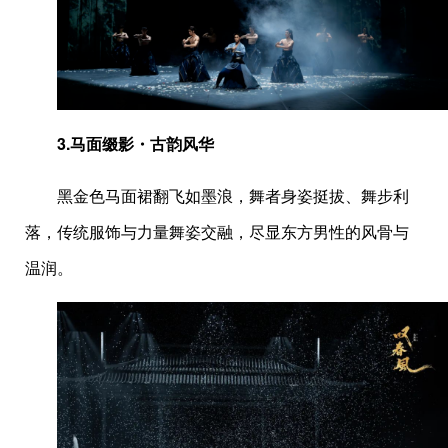
3.
马面缀影・古韵风华
黑金色马面裙翻飞如墨浪，舞者身姿挺拔、舞步利
落，传统服饰与力量舞姿交融，尽显东方男性的风骨与
温润。