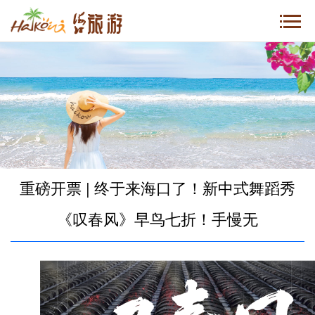
重磅开票 | 终于来海口了！新中式舞蹈秀
《叹春风》早鸟七折！手慢无