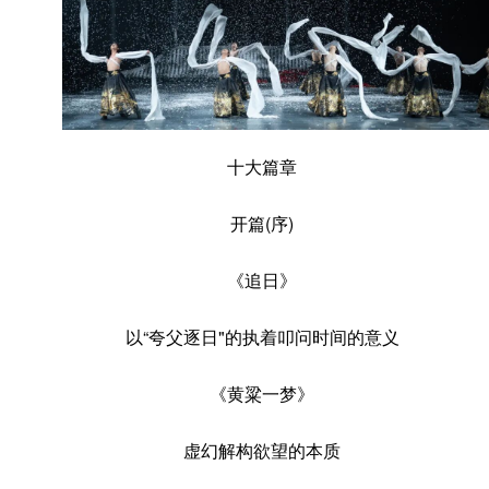
十大篇章
开篇(序)
《追日》
以“夸父逐日"的执着叩问时间的意义
《黄粱一梦》
虚幻解构欲望的本质