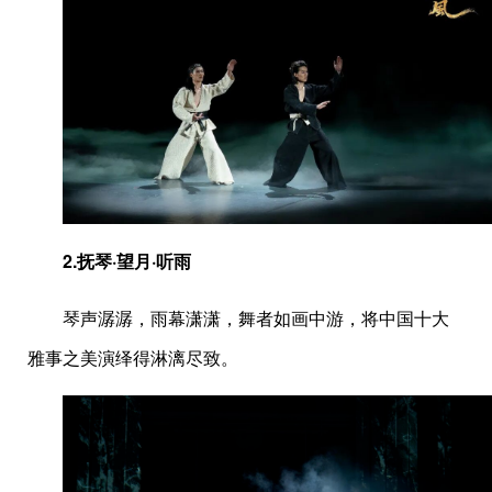
2.
抚琴·望月·听雨
琴声潺潺，雨幕潇潇，舞者如画中游，将中国十大
雅事之美演绎得淋漓尽致。