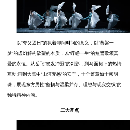
以“夸父逐日”的执着叩问时间的意义，以“黄粱一
梦”的虚幻解构欲望的本质，以“蜉蝣一生”的短暂歌颂真
爱的永恒。从岳飞“怒发冲冠”的剑影，到马面裙下的热情
互动;再到大雪中“山河无恙”的安宁，十个篇章如十颗明
珠，展现东方男性“坚韧与温柔并存、理想与现实交织”的
独特精神内涵。
三大亮点