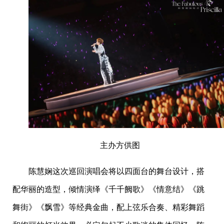
主办方供图
陈慧娴这次巡回演唱会将以四面台的舞台设计，搭
配华丽的造型，倾情演绎《千千阙歌》《情意结》《跳
舞街》《飘雪》等经典金曲，配上弦乐合奏、精彩舞蹈