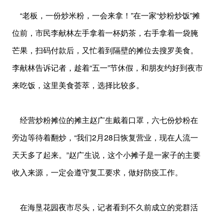
“老板，一份炒米粉，一会来拿！”在一家“炒粉炒饭”摊
位前，市民李献林左手拿着一杯奶茶，右手拿着一袋腌
芒果，扫码付款后，又忙着到隔壁的摊位去搜罗美食。
李献林告诉记者，趁着“五一”节休假，和朋友约好到夜市
来吃饭，这里美食荟萃，选择比较多。
经营炒粉摊位的摊主赵广生戴着口罩，六七份炒粉在
旁边等待着翻炒，“我们2月28日恢复营业，现在人流一
天天多了起来。”赵广生说，这个小摊子是一家子的主要
收入来源，一定会遵守复工要求，做好防疫工作。
在海垦花园夜市尽头，记者看到不久前成立的党群活