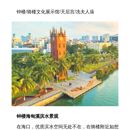
钟楼/骑楼文化展示馆/天后宫/冼夫人庙
钟楼海甸溪滨水景观
在海口，优质滨水空间无处不在，在骑楼附近如想