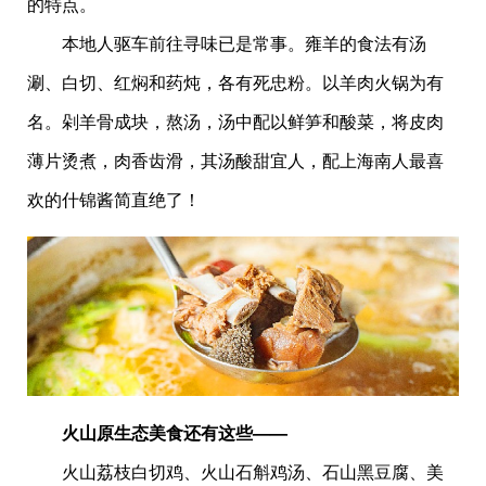
的特点。
本地人驱车前往寻味已是常事。雍羊的食法有汤
涮、白切、红焖和药炖，各有死忠粉。以羊肉火锅为有
名。剁羊骨成块，熬汤，汤中配以鲜笋和酸菜，将皮肉
薄片烫煮，肉香齿滑，其汤酸甜宜人，配上海南人最喜
欢的什锦酱简直绝了！
火山原生态美食还有这些——
火山荔枝白切鸡、火山石斛鸡汤、石山黑豆腐、美