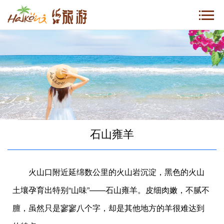
石山雍羊
火山口附近延绵数公里的火山岩沉淀，黑色的火山
土壤孕育出特别“山味”——石山雍羊。皮细肉嫩，不腻不
膻，虽然只是寥寥八个字，却是其他地方的羊很难达到