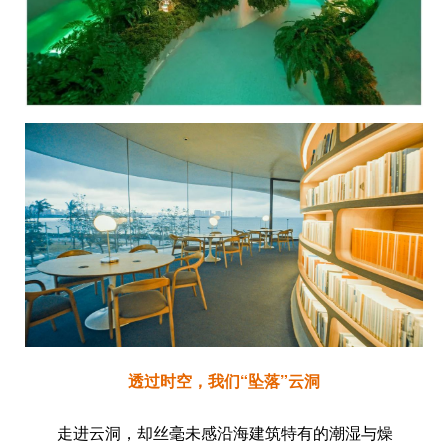
透过时空，我们“坠落”云洞
走进云洞，却丝毫未感沿海建筑特有的潮湿与燥