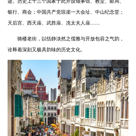
迹。历史上十三个国家于此开设领事馆、教堂、邮局、
银行、商会；中国共产党琼崖一大会址、中山纪念堂；
天后宫、西天庙、武胜庙、冼太夫人庙……
骑楼老街，以恬静淡然之儒雅与开放包容之气韵，
诠释着深刻又极具韵味的历史文化。