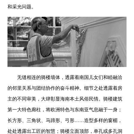
和采光问题。
无缝相连的骑楼墙体，透露着南国儿女们和睦融洽
的邻里关系与团结协作的奋斗精神。细节之处透露着房
主的不同审美，大肆彰显海南本土风俗民情。骑楼建筑
第一大特色廊柱，将欧洲特色与东南亚气息融于一身；
长方形、三角状、马蹄形、弓形……造型多样的窗楣，
处处透露出工匠的智慧；骑楼立面顶部，单孔或多孔洞