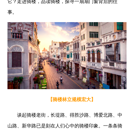
它？走进骑楼，品读骑楼，探寻一扇扇门窗背后的往
事。
【骑楼林立规模宏大】
谈起骑楼老街，长堤路、得胜沙路、博爱北路、中
山路、新华路已是刻在人们心中的骑楼印象。一条条骑