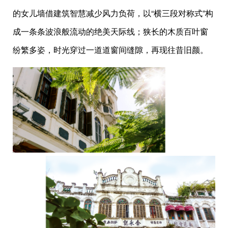
的女儿墙借建筑智慧减少风力负荷，以“横三段对称式”构
成一条条波浪般流动的绝美天际线；狭长的木质百叶窗
纷繁多姿，时光穿过一道道窗间缝隙，再现往昔旧颜。