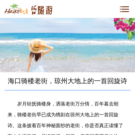
海口骑楼老街，琼州大地上的一首回旋诗
岁月轻抚骑楼身，洒落老街万分情，百年暮去朝
来，骑楼老街早已成为镌刻在琼州大地上的一首回旋
诗。这条披着百年神秘面纱的老街，你是否真正读懂了