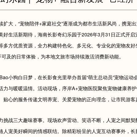
续扩大，“宠物陪伴+家庭社交”逐渐成为都市生活新风尚，携宠
好生活新期待，海南长影奇幻乐园于2026年3月31日正式开
等多方优质资源，全力构建特色化、多元化、专业化的宠物友好
触手可及的日常体验，为本地文旅市场持续激活消费新动能。
aoBao小狗白日梦，在长影食光里举办首届“萌主总动员”宠物运
活力与暖暖温情。活动现场，序岸A+宠物医院聚焦宠物健康养
、贴心的服务传递文明养宠、关爱宠物的正向理念，让市民游客
力挑战三大趣味赛事。现场欢声雷动、笑语不断，人宠之间默契
格人宠美好瞬间的情感联结。除精彩纷呈的人宠互动赛事外，长