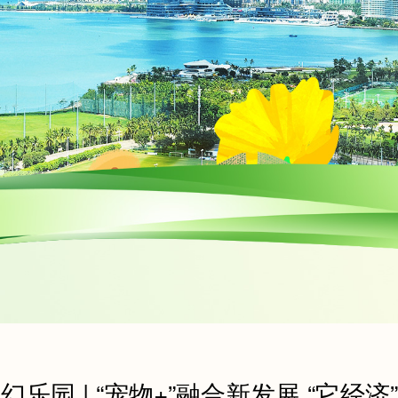
乐园 | “宠物+”融合新发展 “它经