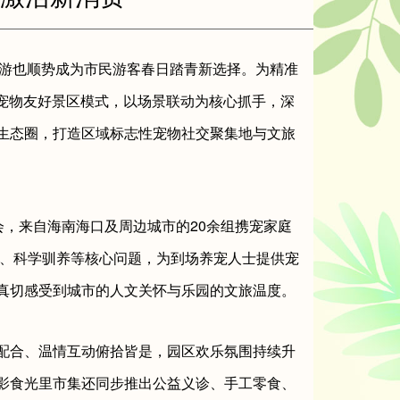
出游也顺势成为市民游客春日踏青新选择。为精准
启宠物友好景区模式，以场景联动为核心抓手，深
生态圈，打造区域标志性宠物社交聚集地与文旅
动会，来自海南海口及周边城市的20余组携宠家庭
护、科学驯养等核心问题，为到场养宠人士提供宠
真切感受到城市的人文关怀与乐园的文旅温度。
配合、温情互动俯拾皆是，园区欢乐氛围持续升
影食光里市集还同步推出公益义诊、手工零食、