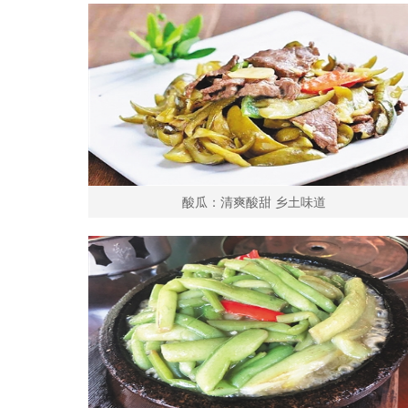
酸瓜：清爽酸甜 乡土味道