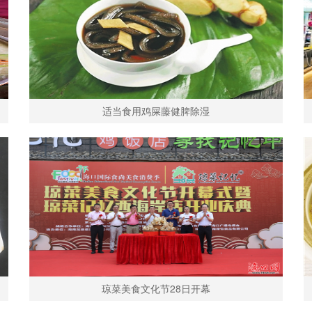
适当食用鸡屎藤健脾除湿
琼菜美食文化节28日开幕