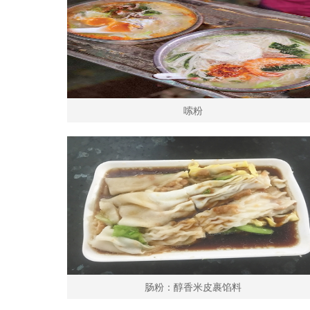
嗦粉
肠粉：醇香米皮裹馅料