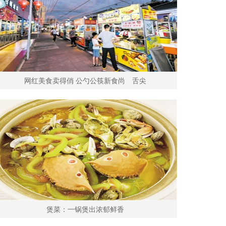
网红美食卖得俏 公勺公筷新食尚 舌尖
煲菜：一锅煲出浓郁鲜香